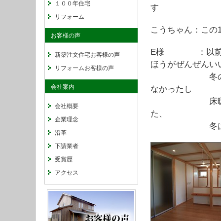
１００年住宅
す
リフォーム
こうちゃん：この
お客様の声
E様 ：以前住
新築注文住宅お客様の声
ほうがぜんぜんい
リフォームお客様の声
冬の暖房に燃
会社案内
なかったし
床暖房もつけ
会社概要
た、
企業理念
冬はエアコ
沿革
下請業者
受賞歴
アクセス