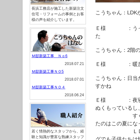
長浜工務店が施工した新築注文
こうちゃん：LD
住宅・リフォームの事例とお客
様の声を紹介しています。
Ｅ様 ：うっ寒
た
こうちゃん：2階
Ｍ邸新築工事 Ｎｏ6
Ｅ様 ：暖房を
2018.07.21
Ｍ邸新築工事ＮＯ5
こうちゃん：日当
2018.07.01
すかね
Ｍ邸新築工事ＮＯ４
2018.06.24
Ｅ様 ：夜寝る
ぬくもっているし
すぐに布団に
たのはこの夏にな
ＬＤＫもエア
若く情熱的なスタッフから、経
験と知識が豊富な熟練スタッフ
グでも子供たちは