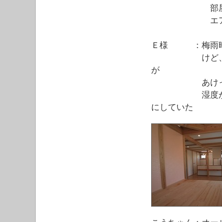
部屋の熱が外
エアコンを使
Ｅ様 ：梅雨時
けど、ＬＤＫ
が
あけっぱなし
湿度が高い時
にしていた