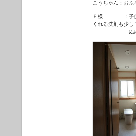
こうちゃん：おふ
Ｅ様 ：子供た
くれる洗剤も少し
ぬめりもき