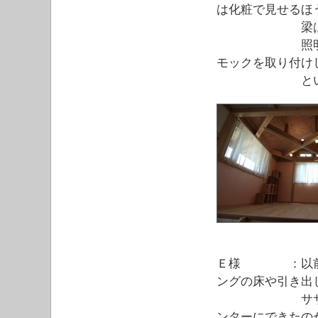
は化粧で見せるほ
梁は４５度振
照明の梁に取
モックを取り付け
ということ
Ｅ様 ：以前住
ングの床や引き出
ササラ天井の
ンターにできたの