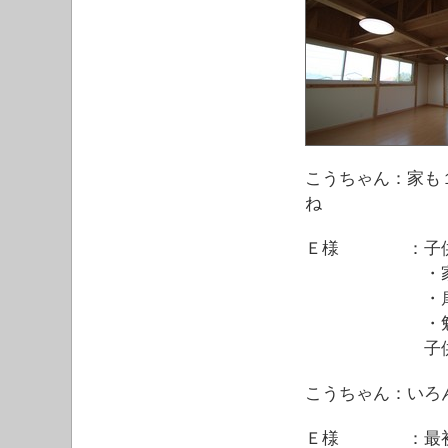
こうちゃん：家も
ね
Ｅ様 ：子供室
・家具で
・扉をつ
・勉強はリビ
子供たちが
こうちゃん：いろ
Ｅ様 ：最初か