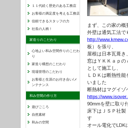
１１代続く歴史のある工務店
お客様の満足度を考える工務店
信頼できるスタッフの力
まず、この家の概
社長の人柄！
外壁は通気工法で
http://www.kmew.co
家造りのこだわり
板）を張り、
心地よい和み空間作りのこだわ
屋根は日本瓦葺き
り
窓はＹＫＫａｐのＡ
家造り構想のこだわり
として施工し、
現場管理のこだわり
ＬＤＫは断熱性能を
お客様と生涯のお付き合い/メ
いました
ンテナンス
断熱材はマグイゾ
和み空間の作り方
https://www.isover
90mmを壁に取り
遊びごころ
床下はＪＳＰ社製
自然素材
す
和みの空間
オール電化でLD