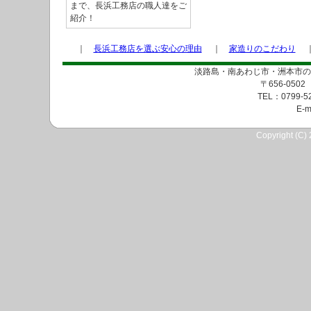
まで、長浜工務店の職人達をご
紹介！
｜
長浜工務店を選ぶ安心の理由
｜
家造りのこだわり
淡路島・南あわじ市・洲本市の
〒656-05
TEL：0799-5
E-m
Copyright (C) 2