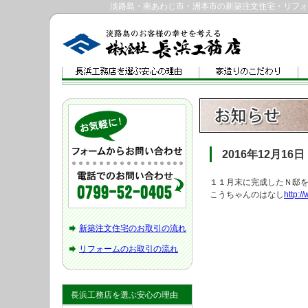
淡路島・南あわじ市・洲本市の新築注文住宅・リフォ
2016年12月1
１１月末に完成したＮ邸
こうちゃんのはなし
http:/
新築注文住宅のお取引の流れ
リフォームのお取引の流れ
長浜工務店を選ぶ安心の理由