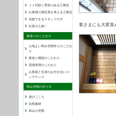
１１代続く歴史のある工務店
お客様の満足度を考える工務店
信頼できるスタッフの力
客さまにも大変喜
社長の人柄！
家造りのこだわり
心地よい和み空間作りのこだわ
り
家造り構想のこだわり
現場管理のこだわり
お客様と生涯のお付き合い/メ
ンテナンス
和み空間の作り方
遊びごころ
自然素材
和みの空間