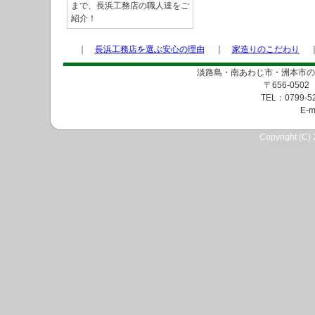
まで、長浜工務店の職人達をご
紹介！
｜
長浜工務店を選ぶ安心の理由
｜
家造りのこだわり
淡路島・南あわじ市・洲本市の
〒656-05
TEL：0799-5
E-m
Copyright (C) 2