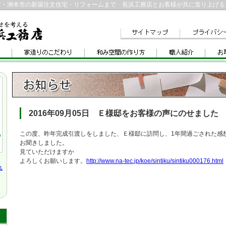
市・洲本市の新築注文住宅・リフォームまで 長浜工務店とお客様が共に造り上げる
2016年09月05日 Ｅ様邸をお客様の声にのせました
この度、昨年完成引渡しをしました、Ｅ様邸に訪問し、1年間過ごされた感
お聞きしました。
見ていただけますか
よろしくお願いします。
http://www.na-tec.jp/koe/sintiku/sintiku000176.html
れ