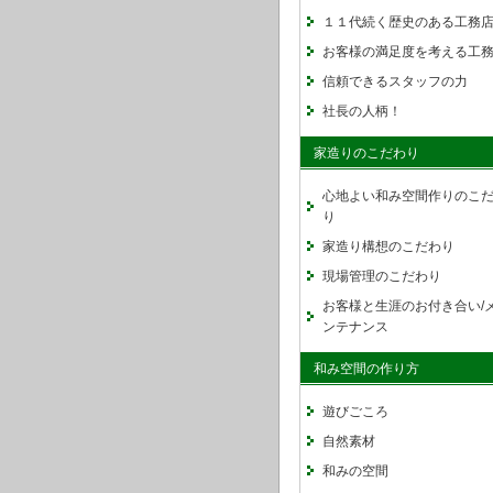
１１代続く歴史のある工務
お客様の満足度を考える工
信頼できるスタッフの力
社長の人柄！
家造りのこだわり
心地よい和み空間作りのこ
り
家造り構想のこだわり
現場管理のこだわり
お客様と生涯のお付き合い/
ンテナンス
和み空間の作り方
遊びごころ
自然素材
和みの空間